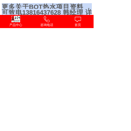
更多关于BOT热水项目资料 ，
可致电13816437628 韩经理
详
谈！
产品中心
咨询电话
首页
上一个：
商用格力空气能热水器
下一个：
空气源热泵集中供暖方案
联系我们
上海百叶新能源科技有限公司