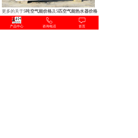
更多的关于
5吨空气能价格
及
5匹
空气能热水器价格
,
具体的想了解不同项目
5吨空气能热水器价格
，建
产品中心
咨询电话
首页
议进一步咨询上海百叶公司技术人员为准！
上一个：
10吨水太阳能工程报价
下一个：
商用容积式燃气热水炉
联系我们
上海百叶新能源科技有限公司