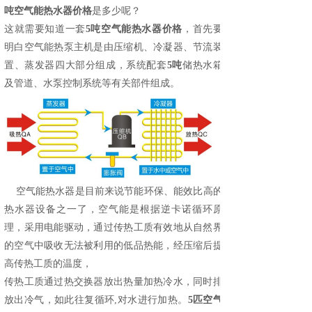
吨空气能热水器价格
是多少呢？
这就需
要知道一套
5吨空气能热水器价格
，首先要
明白空气能热泵主机是
由压缩机、冷凝器、节流装
置、蒸发器四大部分组成，系统配套
5吨
储热水箱
及管道、水泵控制系统等有关部件组成。
空气能热水器
是目前来说节能环保、能效比高的
热水器设备之一了，空气能是根据逆卡诺循环原
理，采用电能驱动，通过传热工质有效地从自然界
的空气中吸收无法被利用的低品热能，经压缩后提
高传热工质的温度，
传热工质通过热交换器放出热量加热冷水，同时排
放出冷气，如此往复循环
,对水进行加热。
5匹空气