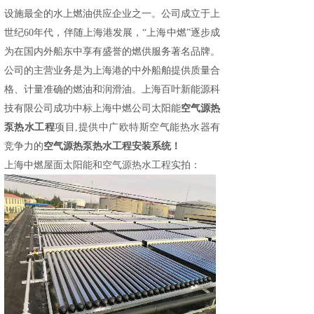
设施最全的水上燃油供应企业之一。公司成立于上
世纪60年代，伴随上海港发展，“上海中燃”逐步成
为在国内外船东中享有盛誉的燃供服务著名品牌。
公司的主营业务是为上海港的中外船舶提供质量合
格、计量准确的燃油和润滑油。
上海百叶新能源科
技有限公司
成功中标上海中燃公司太阳能
空气源热
泵热水工程
项目,提供
中广欧特斯空气能热水器
有
竞争力的
空气源热泵热水工程安装系统！
上海中燃屋面
太阳能和空气源热水工程
实拍：